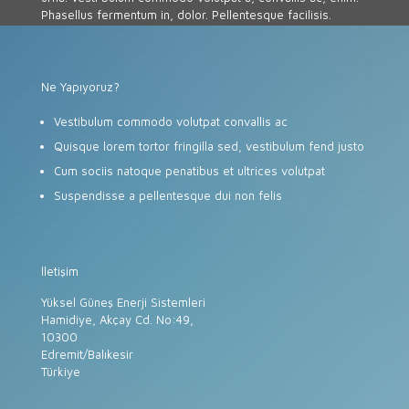
Phasellus fermentum in, dolor. Pellentesque facilisis.
Ne Yapıyoruz?
Vestibulum commodo volutpat convallis ac
Quisque lorem tortor fringilla sed, vestibulum fend justo
Cum sociis natoque penatibus et ultrices volutpat
Suspendisse a pellentesque dui non felis
İletişim
Yüksel Güneş Enerji Sistemleri
Hamidiye, Akçay Cd. No:49,
10300
Edremit/Balıkesir
Türkiye