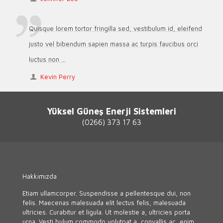
Quisque lorem tortor fringilla sed, vestibulum id, eleifend
justo vel bibendum sapien massa ac turpis faucibus orci
luctus non ...
Kevin Perry
Yüksel Güneş Enerji Sistemleri
(0266) 373 17 63
Hakkımızda
Etiam ullamcorper. Suspendisse a pellentesque dui, non
felis. Maecenas malesuada elit lectus felis, malesuada
ultricies. Curabitur et ligula. Ut molestie a, ultricies porta
urna. Vesti bulum commodo volutpat a, convallis ac, enim.