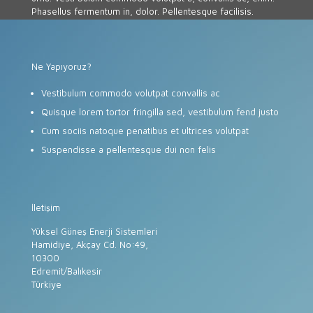
Phasellus fermentum in, dolor. Pellentesque facilisis.
Ne Yapıyoruz?
Vestibulum commodo volutpat convallis ac
Quisque lorem tortor fringilla sed, vestibulum fend justo
Cum sociis natoque penatibus et ultrices volutpat
Suspendisse a pellentesque dui non felis
İletişim
Yüksel Güneş Enerji Sistemleri
Hamidiye, Akçay Cd. No:49,
10300
Edremit/Balıkesir
Türkiye