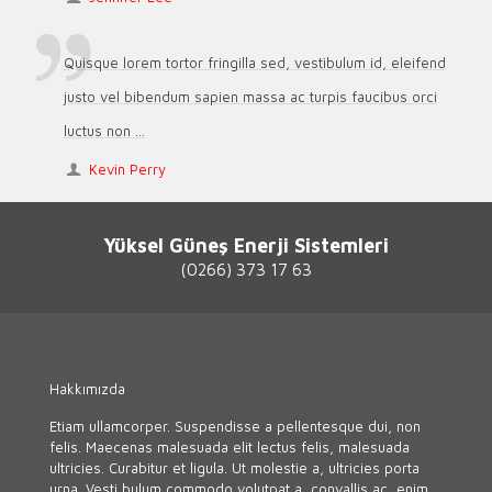
Quisque lorem tortor fringilla sed, vestibulum id, eleifend
justo vel bibendum sapien massa ac turpis faucibus orci
luctus non ...
Kevin Perry
Yüksel Güneş Enerji Sistemleri
(0266) 373 17 63
Hakkımızda
Etiam ullamcorper. Suspendisse a pellentesque dui, non
felis. Maecenas malesuada elit lectus felis, malesuada
ultricies. Curabitur et ligula. Ut molestie a, ultricies porta
urna. Vesti bulum commodo volutpat a, convallis ac, enim.