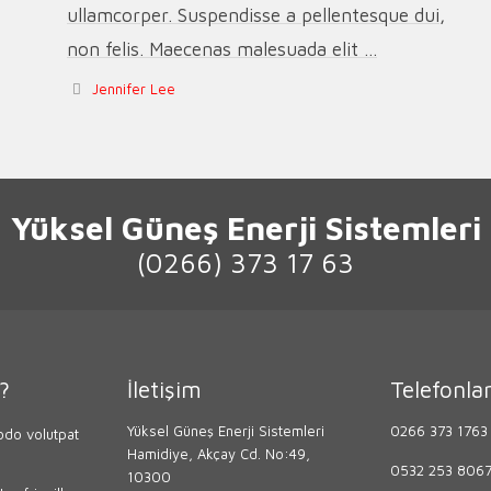
ullamcorper. Suspendisse a pellentesque dui,
non felis. Maecenas malesuada elit ...
Jennifer Lee
Yüksel Güneş Enerji Sistemleri
(0266) 373 17 63
?
İletişim
Telefonla
Yüksel Güneş Enerji Sistemleri
0266 373 1763
do volutpat
Hamidiye, Akçay Cd. No:49,
0532 253 806
10300