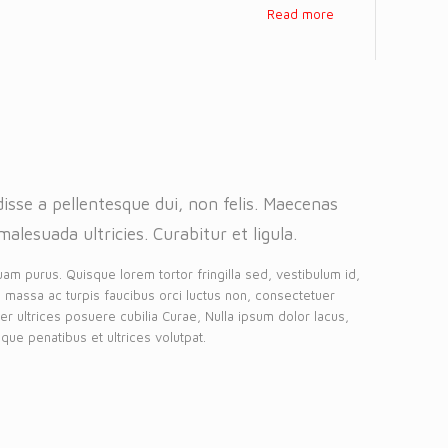
Read more
isse a pellentesque dui, non felis. Maecenas
malesuada ultricies. Curabitur et ligula.
uam purus. Quisque lorem tortor fringilla sed, vestibulum id,
 massa ac turpis faucibus orci luctus non, consectetuer
eger ultrices posuere cubilia Curae, Nulla ipsum dolor lacus,
que penatibus et ultrices volutpat.