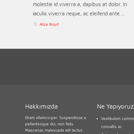
molestie id viverra a, dapibus at dolor. In
iaculis viverra neque, ac eleifend ante ...
Alice Boyd
Hakkımızda
Ne Yapıyoruz
Etiam ullamcorper. Suspendisse a
Vestibulum commo
pellentesque dui, non felis.
convallis ac
Maecenas malesuada elit lectus