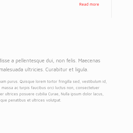
Read more
isse a pellentesque dui, non felis. Maecenas
malesuada ultricies. Curabitur et ligula.
uam purus. Quisque lorem tortor fringilla sed, vestibulum id,
 massa ac turpis faucibus orci luctus non, consectetuer
eger ultrices posuere cubilia Curae, Nulla ipsum dolor lacus,
que penatibus et ultrices volutpat.