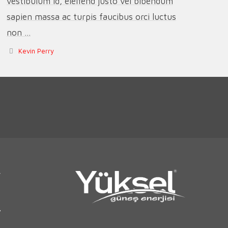
vestibulum id, eleifend justo vel bibendum
sapien massa ac turpis faucibus orci luctus
non ...
Kevin Perry
r
7