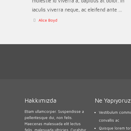
molestie id viverra a, dapibus at dolor. In
iaculis viverra neque, ac eleifend ante ...
Alice Boyd
Hakkımızda
Ne Yapıyoruz
Etiam ullamcorper. Suspendisse a
Vestibulum commo
pellentesque dui, non felis.
convallis ac
Maecenas malesuada elit lectus
Quisque lorem tort
felis, malesuada ultricies. Curabitur