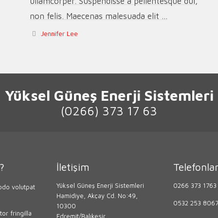
ullamcorper. Suspendisse a pellentesque dui,
non felis. Maecenas malesuada elit ...
Jennifer Lee
Yüksel Güneş Enerji Sistemleri
(0266) 373 17 63
?
İletişim
Telefonla
Yüksel Güneş Enerji Sistemleri
0266 373 1763
do volutpat
Hamidiye, Akçay Cd. No:49,
0532 253 806
10300
or fringilla
Edremit/Balıkesir