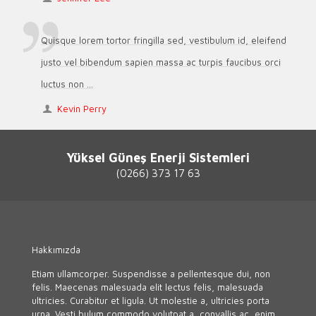
Quisque lorem tortor fringilla sed, vestibulum id, eleifend
justo vel bibendum sapien massa ac turpis faucibus orci
luctus non ...
Kevin Perry
Yüksel Güneş Enerji Sistemleri
(0266) 373 17 63
Hakkımızda
Etiam ullamcorper. Suspendisse a pellentesque dui, non
felis. Maecenas malesuada elit lectus felis, malesuada
ultricies. Curabitur et ligula. Ut molestie a, ultricies porta
urna. Vesti bulum commodo volutpat a, convallis ac, enim.