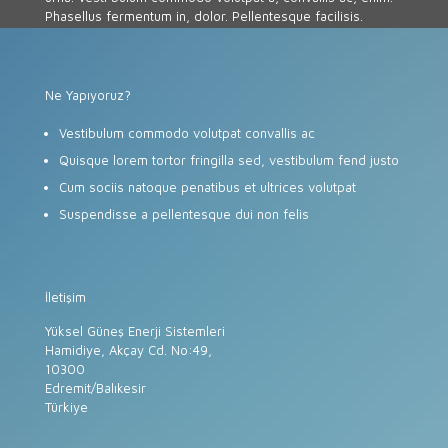
Phasellus fermentum in, dolor. Pellentesque facilisis.
Ne Yapıyoruz?
Vestibulum commodo volutpat convallis ac
Quisque lorem tortor fringilla sed, vestibulum fend justo
Cum sociis natoque penatibus et ultrices volutpat
Suspendisse a pellentesque dui non felis
İletişim
Yüksel Güneş Enerji Sistemleri
Hamidiye, Akçay Cd. No:49,
10300
Edremit/Balıkesir
Türkiye