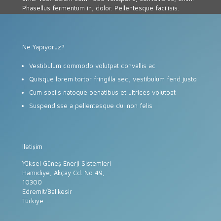
Phasellus fermentum in, dolor. Pellentesque facilisis.
Ne Yapıyoruz?
Vestibulum commodo volutpat convallis ac
Quisque lorem tortor fringilla sed, vestibulum fend justo
Cum sociis natoque penatibus et ultrices volutpat
Suspendisse a pellentesque dui non felis
İletişim
Yüksel Güneş Enerji Sistemleri
Hamidiye, Akçay Cd. No:49,
10300
Edremit/Balıkesir
Türkiye