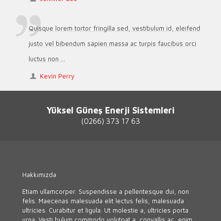
Quisque lorem tortor fringilla sed, vestibulum id, eleifend
justo vel bibendum sapien massa ac turpis faucibus orci
luctus non ...
Kevin Perry
Yüksel Güneş Enerji Sistemleri
(0266) 373 17 63
Hakkımızda
Etiam ullamcorper. Suspendisse a pellentesque dui, non
felis. Maecenas malesuada elit lectus felis, malesuada
ultricies. Curabitur et ligula. Ut molestie a, ultricies porta
urna. Vesti bulum commodo volutpat a, convallis ac, enim.