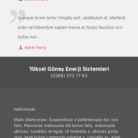
Quisque lorem tortor fringilla sed, vestibulum id, eleifend
justo vel bibendum sapien massa ac turpis faucibus orci
luctus non ...
Kevin Perry
Yüksel Güneş Enerji Sistemleri
(0266) 373 17 63
Hakkımızda
Etiam ullamcorper. Suspendisse a pellentesque dui, non
felis. Maecenas malesuada elit lectus felis, malesuada
ultricies. Curabitur et ligula. Ut molestie a, ultricies porta
urna. Vesti bulum commodo volutpat a, convallis ac, enim.