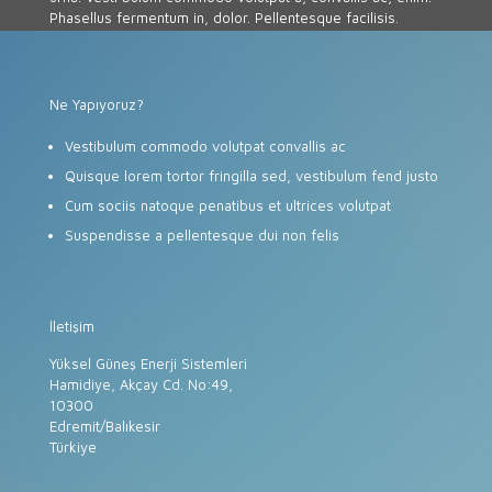
Phasellus fermentum in, dolor. Pellentesque facilisis.
Ne Yapıyoruz?
Vestibulum commodo volutpat convallis ac
Quisque lorem tortor fringilla sed, vestibulum fend justo
Cum sociis natoque penatibus et ultrices volutpat
Suspendisse a pellentesque dui non felis
İletişim
Yüksel Güneş Enerji Sistemleri
Hamidiye, Akçay Cd. No:49,
10300
Edremit/Balıkesir
Türkiye