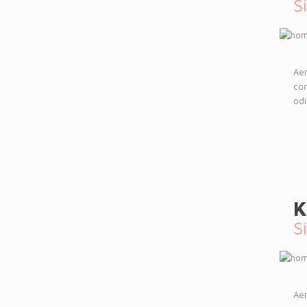
S
Aen
con
odi
K
S
Aen