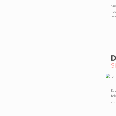
Nul
nec
int
D
S
Eti
fel
ult