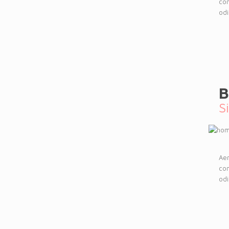
con
odi
B
S
Aen
con
odi