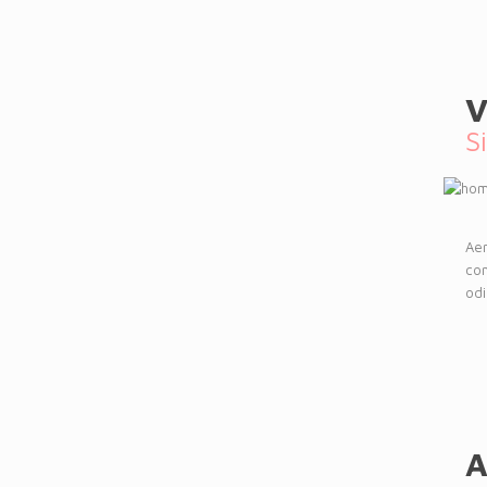
V
S
Aen
con
odi
A