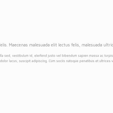
is. Maecenas malesuada elit lectus felis, malesuada ultrici
lla sed, vestibulum id, eleifend justo vel bibendum sapien massa ac turpis
 dolor lacus, suscipit adipiscing. Cum sociis natoque penatibus et ultrices v