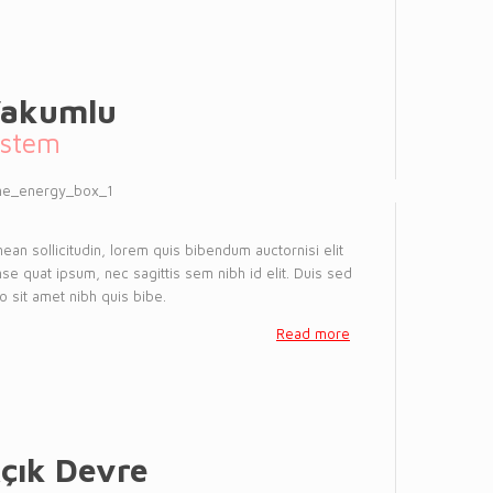
akumlu
istem
ean sollicitudin, lorem quis bibendum auctornisi elit
se quat ipsum, nec sagittis sem nibh id elit. Duis sed
o sit amet nibh quis bibe.
Read more
çık Devre