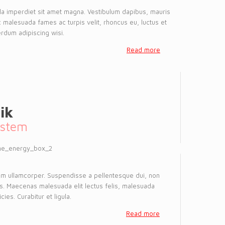
la imperdiet sit amet magna. Vestibulum dapibus, mauris
 malesuada fames ac turpis velit, rhoncus eu, luctus et
erdum adipiscing wisi.
Read more
ik
istem
am ullamcorper. Suspendisse a pellentesque dui, non
is. Maecenas malesuada elit lectus felis, malesuada
ricies. Curabitur et ligula.
Read more