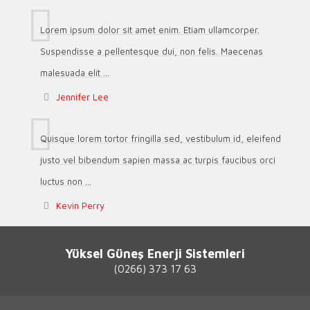
Lorem ipsum dolor sit amet enim. Etiam ullamcorper.
Suspendisse a pellentesque dui, non felis. Maecenas
malesuada elit ...
Jennifer Lee
Quisque lorem tortor fringilla sed, vestibulum id, eleifend
justo vel bibendum sapien massa ac turpis faucibus orci
luctus non ...
Kevin Perry
Yüksel Güneş Enerji Sistemleri
(0266) 373 17 63