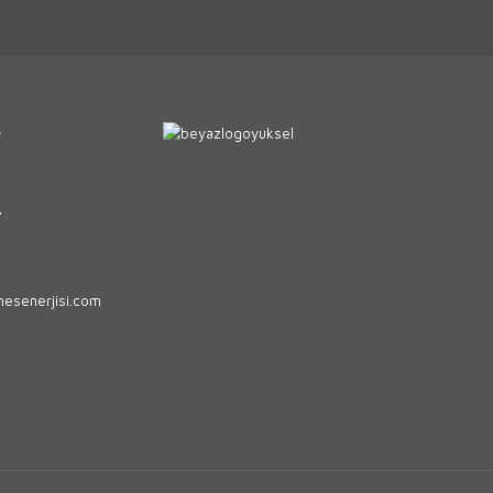
r
7
esenerjisi.com