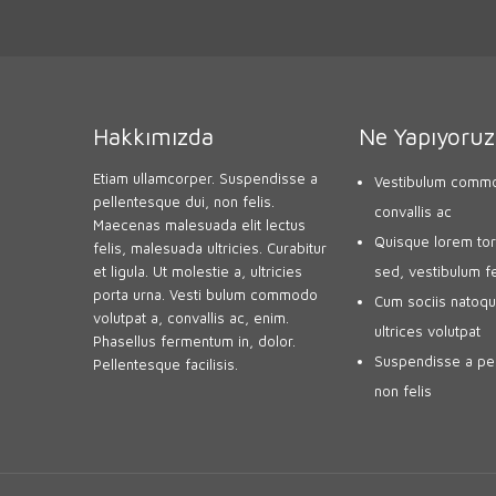
Hakkımızda
Ne Yapıyoruz
Etiam ullamcorper. Suspendisse a
Vestibulum commo
pellentesque dui, non felis.
convallis ac
Maecenas malesuada elit lectus
Quisque lorem tort
felis, malesuada ultricies. Curabitur
et ligula. Ut molestie a, ultricies
sed, vestibulum f
porta urna. Vesti bulum commodo
Cum sociis natoqu
volutpat a, convallis ac, enim.
ultrices volutpat
Phasellus fermentum in, dolor.
Suspendisse a pel
Pellentesque facilisis.
non felis