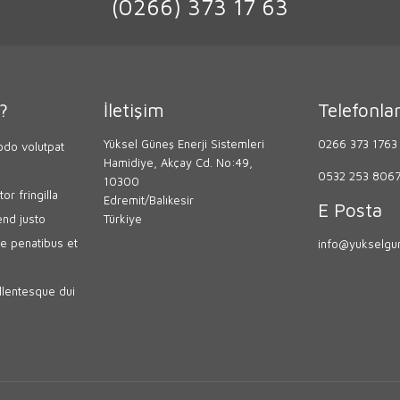
(0266) 373 17 63
?
İletişim
Telefonla
Yüksel Güneş Enerji Sistemleri
0266 373 1763
do volutpat
Hamidiye, Akçay Cd. No:49,
0532 253 806
10300
or fringilla
Edremit/Balıkesir
E Posta
end justo
Türkiye
e penatibus et
info@yukselgun
lentesque dui