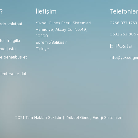
?
İletişim
Telefonla
Yüksel Güneş Enerji Sistemleri
0266 373 1763
do volutpat
Hamidiye, Akçay Cd. No:49,
0532 253 806
10300
or fringilla
Edremit/Balıkesir
E Posta
end justo
Türkiye
e penatibus et
info@yukselgun
lentesque dui
2021 Tüm Hakları Saklıdır || Yüksel Güneş Enerji Sistemleri