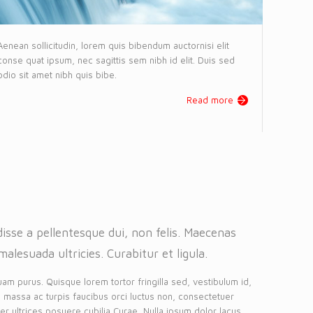
Aenean sollicitudin, lorem quis bibendum auctornisi elit
conse quat ipsum, nec sagittis sem nibh id elit. Duis sed
odio sit amet nibh quis bibe.
Read more
isse a pellentesque dui, non felis. Maecenas
malesuada ultricies. Curabitur et ligula.
uam purus. Quisque lorem tortor fringilla sed, vestibulum id,
 massa ac turpis faucibus orci luctus non, consectetuer
eger ultrices posuere cubilia Curae, Nulla ipsum dolor lacus,