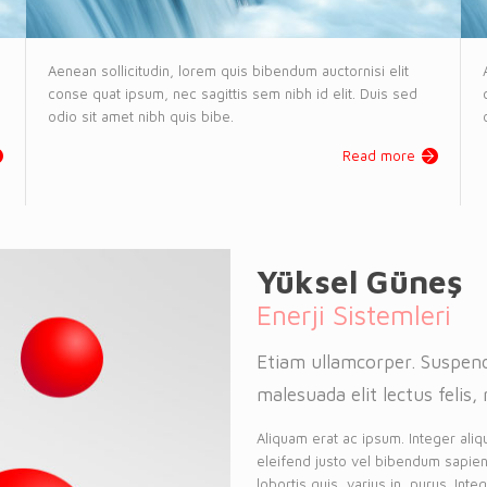
Aenean sollicitudin, lorem quis bibendum auctornisi elit
conse quat ipsum, nec sagittis sem nibh id elit. Duis sed
odio sit amet nibh quis bibe.
Read more
Yüksel Güneş
Enerji Sistemleri
Etiam ullamcorper. Suspend
malesuada elit lectus felis, 
Aliquam erat ac ipsum. Integer aliq
eleifend justo vel bibendum sapien
lobortis quis, varius in, purus. Int