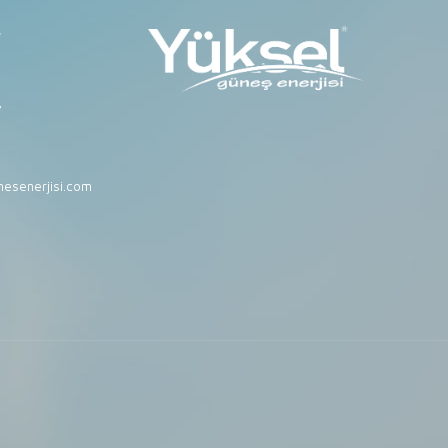
r
7
esenerjisi.com