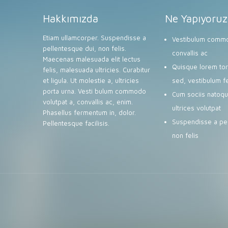
Hakkımızda
Ne Yapıyoruz
Etiam ullamcorper. Suspendisse a
Vestibulum commo
pellentesque dui, non felis.
convallis ac
Maecenas malesuada elit lectus
Quisque lorem tort
felis, malesuada ultricies. Curabitur
et ligula. Ut molestie a, ultricies
sed, vestibulum f
porta urna. Vesti bulum commodo
Cum sociis natoqu
volutpat a, convallis ac, enim.
ultrices volutpat
Phasellus fermentum in, dolor.
Suspendisse a pel
Pellentesque facilisis.
non felis