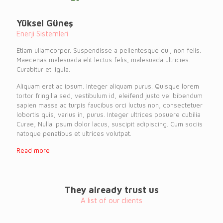
Yüksel Güneş
Enerji Sistemleri
Etiam ullamcorper. Suspendisse a pellentesque dui, non felis.
Maecenas malesuada elit lectus felis, malesuada ultricies.
Curabitur et ligula.
Aliquam erat ac ipsum. Integer aliquam purus. Quisque lorem
tortor fringilla sed, vestibulum id, eleifend justo vel bibendum
sapien massa ac turpis faucibus orci luctus non, consectetuer
lobortis quis, varius in, purus. Integer ultrices posuere cubilia
Curae, Nulla ipsum dolor lacus, suscipit adipiscing. Cum sociis
natoque penatibus et ultrices volutpat.
Read more
They already trust us
A list of our clients