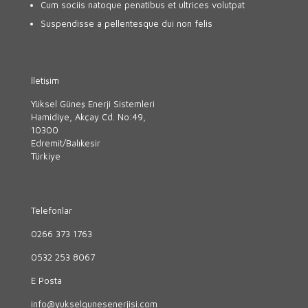
Cum sociis natoque penatibus et ultrices volutpat
Suspendisse a pellentesque dui non felis
İletişim
Yüksel Güneş Enerji Sistemleri
Hamidiye, Akçay Cd. No:49,
10300
Edremit/Balıkesir
Türkiye
Telefonlar
0266 373 1763
0532 253 8067
E Posta
info@yukselgunesenerjisi.com