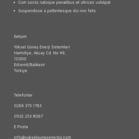
Cum sociis natoque penatibus et ultrices volutpat
Suspendisse a pellentesque dui non felis
İletişim
Yüksel Güneş Enerji Sistemleri
Hamidiye, Akçay Cd. No:49,
10300
Edremit/Balıkesir
Türkiye
Telefonlar
0266 373 1763
0532 253 8067
E Posta
info@yukselgunesenerjisi.com