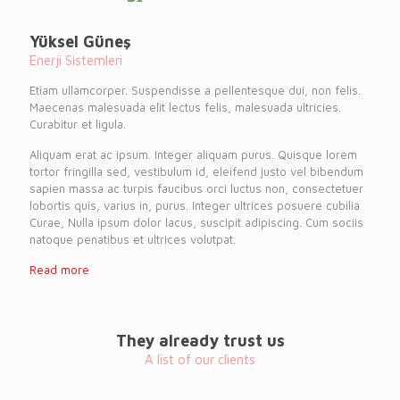
Yüksel Güneş
Enerji Sistemleri
Etiam ullamcorper. Suspendisse a pellentesque dui, non felis.
Maecenas malesuada elit lectus felis, malesuada ultricies.
Curabitur et ligula.
Aliquam erat ac ipsum. Integer aliquam purus. Quisque lorem
tortor fringilla sed, vestibulum id, eleifend justo vel bibendum
sapien massa ac turpis faucibus orci luctus non, consectetuer
lobortis quis, varius in, purus. Integer ultrices posuere cubilia
Curae, Nulla ipsum dolor lacus, suscipit adipiscing. Cum sociis
natoque penatibus et ultrices volutpat.
Read more
They already trust us
A list of our clients