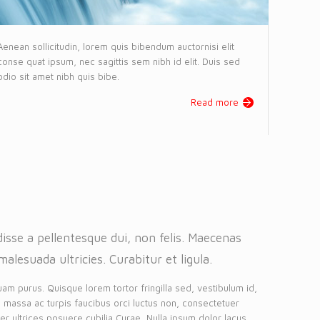
Aenean sollicitudin, lorem quis bibendum auctornisi elit
conse quat ipsum, nec sagittis sem nibh id elit. Duis sed
odio sit amet nibh quis bibe.
Read more
isse a pellentesque dui, non felis. Maecenas
malesuada ultricies. Curabitur et ligula.
uam purus. Quisque lorem tortor fringilla sed, vestibulum id,
 massa ac turpis faucibus orci luctus non, consectetuer
eger ultrices posuere cubilia Curae, Nulla ipsum dolor lacus,