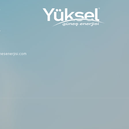
r
7
esenerjisi.com