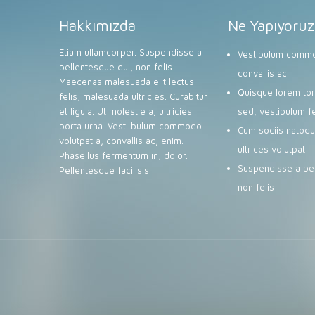
Hakkımızda
Ne Yapıyoruz
Etiam ullamcorper. Suspendisse a
Vestibulum commo
pellentesque dui, non felis.
convallis ac
Maecenas malesuada elit lectus
Quisque lorem tort
felis, malesuada ultricies. Curabitur
et ligula. Ut molestie a, ultricies
sed, vestibulum f
porta urna. Vesti bulum commodo
Cum sociis natoqu
volutpat a, convallis ac, enim.
ultrices volutpat
Phasellus fermentum in, dolor.
Suspendisse a pel
Pellentesque facilisis.
non felis