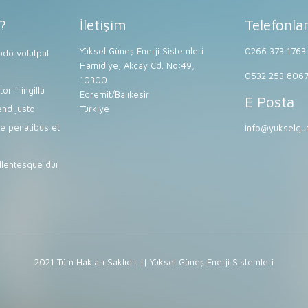
?
İletişim
Telefonla
Yüksel Güneş Enerji Sistemleri
0266 373 1763
do volutpat
Hamidiye, Akçay Cd. No:49,
0532 253 806
10300
or fringilla
Edremit/Balıkesir
E Posta
end justo
Türkiye
e penatibus et
info@yukselgun
lentesque dui
2021 Tüm Hakları Saklıdır || Yüksel Güneş Enerji Sistemleri