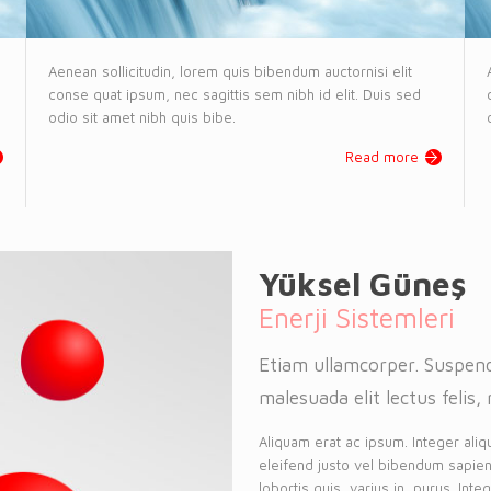
Aenean sollicitudin, lorem quis bibendum auctornisi elit
conse quat ipsum, nec sagittis sem nibh id elit. Duis sed
odio sit amet nibh quis bibe.
Read more
Yüksel Güneş
Enerji Sistemleri
Etiam ullamcorper. Suspend
malesuada elit lectus felis, 
Aliquam erat ac ipsum. Integer aliq
eleifend justo vel bibendum sapien
lobortis quis, varius in, purus. Int