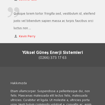
Quisque lorem tortor fringilla sed, vestibulum id, eleifend
justo vel bibendum sapien massa ac turpis faucibus orci
luctus non ...
Kevin Perry
Yüksel Güneş Enerji Sistemleri
(0266) 373 17 63
Hakkımızda
Etiam ullamcorper. Suspendisse a pellentesque dui, non
felis. Maecenas malesuada elit lectus felis, malesuada
ultricies. Curabitur et ligula. Ut molestie a, ultricies porta
urna. Vesti bulum commodo volutpat a, convallis ac, enim.