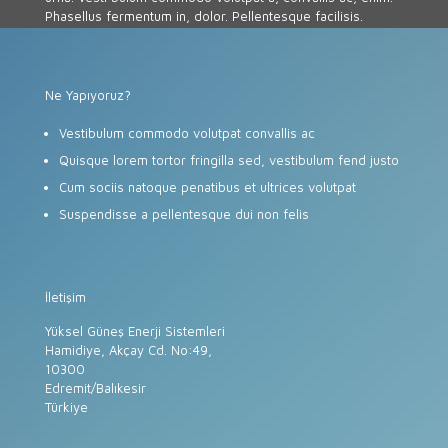
Phasellus fermentum in, dolor. Pellentesque facilisis.
Ne Yapıyoruz?
Vestibulum commodo volutpat convallis ac
Quisque lorem tortor fringilla sed, vestibulum fend justo
Cum sociis natoque penatibus et ultrices volutpat
Suspendisse a pellentesque dui non felis
İletişim
Yüksel Güneş Enerji Sistemleri
Hamidiye, Akçay Cd. No:49,
10300
Edremit/Balıkesir
Türkiye