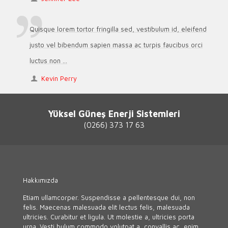
Quisque lorem tortor fringilla sed, vestibulum id, eleifend
justo vel bibendum sapien massa ac turpis faucibus orci
luctus non ...
Kevin Perry
Yüksel Güneş Enerji Sistemleri
(0266) 373 17 63
Hakkımızda
Etiam ullamcorper. Suspendisse a pellentesque dui, non
felis. Maecenas malesuada elit lectus felis, malesuada
ultricies. Curabitur et ligula. Ut molestie a, ultricies porta
urna. Vesti bulum commodo volutpat a, convallis ac, enim.