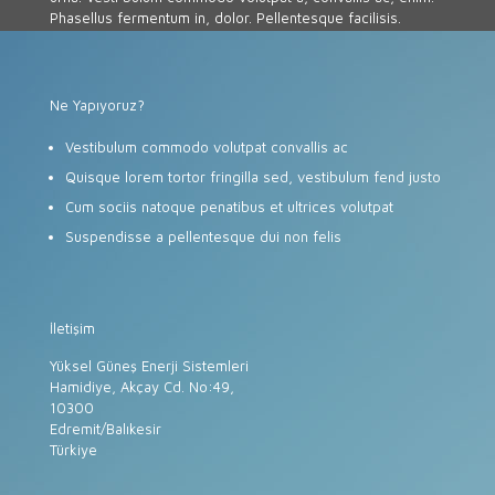
Phasellus fermentum in, dolor. Pellentesque facilisis.
Ne Yapıyoruz?
Vestibulum commodo volutpat convallis ac
Quisque lorem tortor fringilla sed, vestibulum fend justo
Cum sociis natoque penatibus et ultrices volutpat
Suspendisse a pellentesque dui non felis
İletişim
Yüksel Güneş Enerji Sistemleri
Hamidiye, Akçay Cd. No:49,
10300
Edremit/Balıkesir
Türkiye