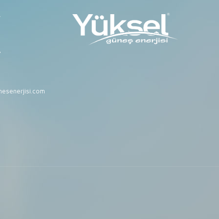
r
7
esenerjisi.com