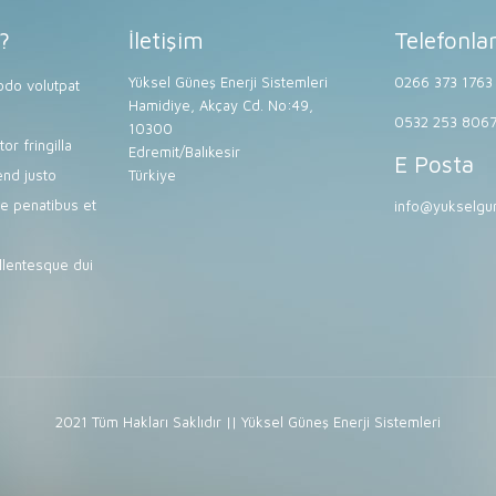
?
İletişim
Telefonla
Yüksel Güneş Enerji Sistemleri
0266 373 1763
do volutpat
Hamidiye, Akçay Cd. No:49,
0532 253 806
10300
or fringilla
Edremit/Balıkesir
E Posta
end justo
Türkiye
e penatibus et
info@yukselgun
lentesque dui
2021 Tüm Hakları Saklıdır || Yüksel Güneş Enerji Sistemleri