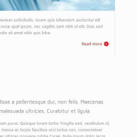
Aenean sollicitudin, lorem quis bibendum auctornisi elit
conse quat ipsum, nec sagittis sem nibh id elit. Duis sed
odio sit amet nibh quis bibe.
Read more
isse a pellentesque dui, non felis. Maecenas
malesuada ultricies. Curabitur et ligula.
uam purus. Quisque lorem tortor fringilla sed, vestibulum id,
 massa ac turpis faucibus orci luctus non, consectetuer
eger ultrices posuere cubilia Curae, Nulla ipsum dolor lacus,