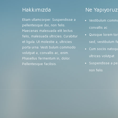
Hakkımızda
Ne Yapıyoruz
Etiam ullamcorper. Suspendisse a
Vestibulum commo
pellentesque dui, non felis.
convallis ac
Maecenas malesuada elit lectus
Quisque lorem tort
felis, malesuada ultricies. Curabitur
et ligula. Ut molestie a, ultricies
sed, vestibulum f
porta urna. Vesti bulum commodo
Cum sociis natoqu
volutpat a, convallis ac, enim.
ultrices volutpat
Phasellus fermentum in, dolor.
Suspendisse a pel
Pellentesque facilisis.
non felis