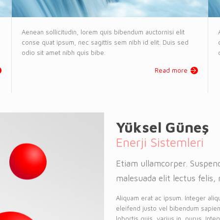
Aenean sollicitudin, lorem quis bibendum auctornisi elit
conse quat ipsum, nec sagittis sem nibh id elit. Duis sed
odio sit amet nibh quis bibe.
Read more
Yüksel Güneş
Enerji Sistemleri
Etiam ullamcorper. Suspend
malesuada elit lectus felis, 
Aliquam erat ac ipsum. Integer aliq
eleifend justo vel bibendum sapien
lobortis quis, varius in, purus. Int