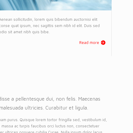
Aenean sollicitudin, lorem quis bibendum auctornisi elit
conse quat ipsum, nec sagittis sem nibh id elit. Duis sed
odio sit amet nibh quis bibe.
Read more
isse a pellentesque dui, non felis. Maecenas
malesuada ultricies. Curabitur et ligula.
uam purus. Quisque lorem tortor fringilla sed, vestibulum id,
 massa ac turpis faucibus orci luctus non, consectetuer
eger ultrices posuere cubilia Curae, Nulla ipsum dolor lacus,