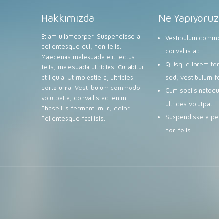
Hakkımızda
Ne Yapıyoruz
Etiam ullamcorper. Suspendisse a
Vestibulum commo
pellentesque dui, non felis.
convallis ac
Maecenas malesuada elit lectus
Quisque lorem tort
felis, malesuada ultricies. Curabitur
et ligula. Ut molestie a, ultricies
sed, vestibulum f
porta urna. Vesti bulum commodo
Cum sociis natoqu
volutpat a, convallis ac, enim.
ultrices volutpat
Phasellus fermentum in, dolor.
Suspendisse a pel
Pellentesque facilisis.
non felis