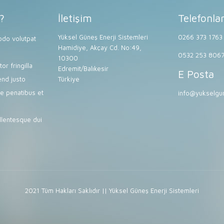
?
İletişim
Telefonla
Yüksel Güneş Enerji Sistemleri
0266 373 1763
do volutpat
Hamidiye, Akçay Cd. No:49,
0532 253 806
10300
or fringilla
Edremit/Balıkesir
E Posta
end justo
Türkiye
e penatibus et
info@yukselgun
lentesque dui
2021 Tüm Hakları Saklıdır || Yüksel Güneş Enerji Sistemleri