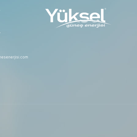
r
7
esenerjisi.com