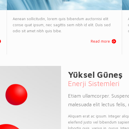
Aenean sollicitudin, lorem quis bibendum auctornisi elit
conse quat ipsum, nec sagittis sem nibh id elit. Duis sed
odio sit amet nibh quis bibe.
Read more
Yüksel Güneş
Enerji Sistemleri
Etiam ullamcorper. Suspend
malesuada elit lectus felis, 
Aliquam erat ac ipsum. Integer aliq
eleifend justo vel bibendum sapien
lobortis quis, varius in, purus. Int