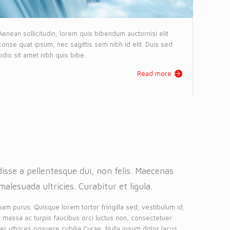
Aenean sollicitudin, lorem quis bibendum auctornisi elit
conse quat ipsum, nec sagittis sem nibh id elit. Duis sed
odio sit amet nibh quis bibe.
Read more
isse a pellentesque dui, non felis. Maecenas
malesuada ultricies. Curabitur et ligula.
uam purus. Quisque lorem tortor fringilla sed, vestibulum id,
 massa ac turpis faucibus orci luctus non, consectetuer
eger ultrices posuere cubilia Curae, Nulla ipsum dolor lacus,