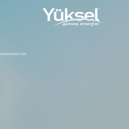
r
7
esenerjisi.com