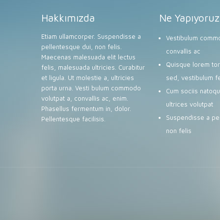
Hakkımızda
Ne Yapıyoruz
Etiam ullamcorper. Suspendisse a
Vestibulum commo
pellentesque dui, non felis.
convallis ac
Maecenas malesuada elit lectus
Quisque lorem tort
felis, malesuada ultricies. Curabitur
et ligula. Ut molestie a, ultricies
sed, vestibulum f
porta urna. Vesti bulum commodo
Cum sociis natoqu
volutpat a, convallis ac, enim.
ultrices volutpat
Phasellus fermentum in, dolor.
Suspendisse a pel
Pellentesque facilisis.
non felis