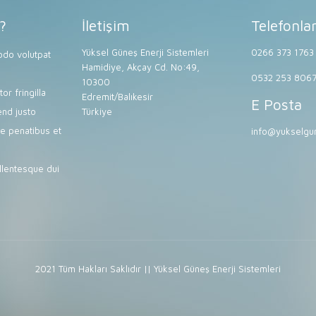
?
İletişim
Telefonla
Yüksel Güneş Enerji Sistemleri
0266 373 1763
do volutpat
Hamidiye, Akçay Cd. No:49,
0532 253 806
10300
or fringilla
Edremit/Balıkesir
E Posta
end justo
Türkiye
e penatibus et
info@yukselgun
lentesque dui
2021 Tüm Hakları Saklıdır || Yüksel Güneş Enerji Sistemleri