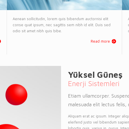
Aenean sollicitudin, lorem quis bibendum auctornisi elit
conse quat ipsum, nec sagittis sem nibh id elit. Duis sed
odio sit amet nibh quis bibe.
Read more
Yüksel Güneş
Enerji Sistemleri
Etiam ullamcorper. Suspend
malesuada elit lectus felis, 
Aliquam erat ac ipsum. Integer aliq
eleifend justo vel bibendum sapien
lobortis quis, varius in, purus. Int