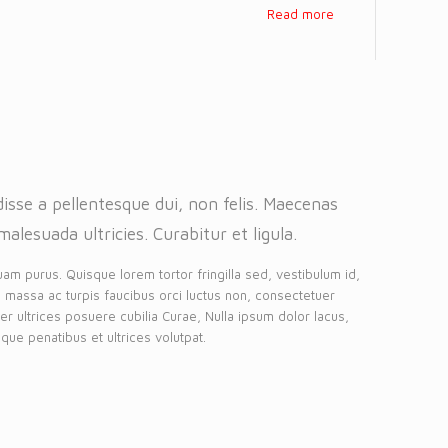
Read more
isse a pellentesque dui, non felis. Maecenas
malesuada ultricies. Curabitur et ligula.
uam purus. Quisque lorem tortor fringilla sed, vestibulum id,
 massa ac turpis faucibus orci luctus non, consectetuer
eger ultrices posuere cubilia Curae, Nulla ipsum dolor lacus,
que penatibus et ultrices volutpat.