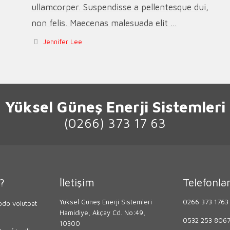
ullamcorper. Suspendisse a pellentesque dui,
non felis. Maecenas malesuada elit ...
Jennifer Lee
Yüksel Güneş Enerji Sistemleri
(0266) 373 17 63
?
İletişim
Telefonla
Yüksel Güneş Enerji Sistemleri
0266 373 1763
do volutpat
Hamidiye, Akçay Cd. No:49,
0532 253 806
10300