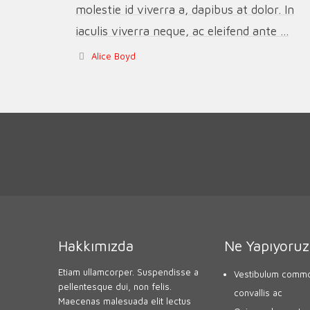
molestie id viverra a, dapibus at dolor. In
iaculis viverra neque, ac eleifend ante ...
Alice Boyd
Hakkımızda
Ne Yapıyoruz
Etiam ullamcorper. Suspendisse a
Vestibulum commo
pellentesque dui, non felis.
convallis ac
Maecenas malesuada elit lectus