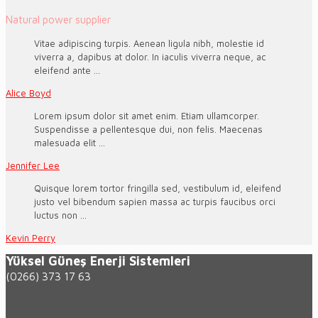
Natural power supplier
Vitae adipiscing turpis. Aenean ligula nibh, molestie id
viverra a, dapibus at dolor. In iaculis viverra neque, ac
eleifend ante ...
Alice Boyd
Lorem ipsum dolor sit amet enim. Etiam ullamcorper.
Suspendisse a pellentesque dui, non felis. Maecenas
malesuada elit ...
Jennifer Lee
Quisque lorem tortor fringilla sed, vestibulum id, eleifend
justo vel bibendum sapien massa ac turpis faucibus orci
luctus non ...
Kevin Perry
Yüksel Güneş Enerji Sistemleri
(0266) 373 17 63