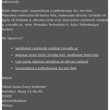
Hakkımızda
Etiam ullamcorper. Suspendisse a pellentesque dui, non felis.
Maecenas malesuada elit lectus felis, malesuada ultricies. Curabitur et
ligula. Ut molestie a, ultricies porta urna. Vesti bulum commodo volutpat
a, convallis ac, enim. Phasellus fermentum in, dolor. Pellentesque
facilisis.
Ne Yapıyoruz?
Vestibulum commodo volutpat convallis ac
Quisque lorem tortor fringilla sed, vestibulum fend justo
Cum sociis natoque penatibus et ultrices volutpat
Suspendisse a pellentesque dui non felis
İletişim
Yüksel Güneş Enerji Sistemleri
Hamidiye, Akçay Cd. No:49,
10300
Edremit/Balıkesir
Türkiye