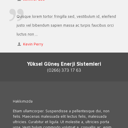
Quisque lorem tortor fringilla sed, vestibulum id, eleifend
justo vel bibendum sapien massa ac turpis faucibus orci
luctus non ...
Kevin Perry
Yüksel Güneş Enerji Sistemleri
(0266) 373 17 63
Hakkımızda
Etiam ullamcorper. Suspendisse a pellentesque dui, non
felis. Maecenas malesuada elit lectus felis, malesuada
ultricies. Curabitur et ligula. Ut molestie a, ultricies porta
urna. Vesti bulum commodo volutpat a, convallis ac, enim.