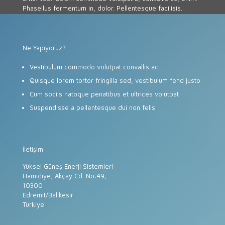
Phasellus fermentum in, dolor. Pellentesque facilisis.
Ne Yapıyoruz?
Vestibulum commodo volutpat convallis ac
Quisque lorem tortor fringilla sed, vestibulum fend justo
Cum sociis natoque penatibus et ultrices volutpat
Suspendisse a pellentesque dui non felis
İletişim
Yüksel Güneş Enerji Sistemleri
Hamidiye, Akçay Cd. No:49,
10300
Edremit/Balıkesir
Türkiye