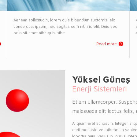
Aenean sollicitudin, lorem quis bibendum auctornisi elit
conse quat ipsum, nec sagittis sem nibh id elit. Duis sed
odio sit amet nibh quis bibe.
Read more
Yüksel Güneş
Enerji Sistemleri
Etiam ullamcorper. Suspend
malesuada elit lectus felis, 
Aliquam erat ac ipsum. Integer aliq
eleifend justo vel bibendum sapien
lobortis quis, varius in, purus. Int