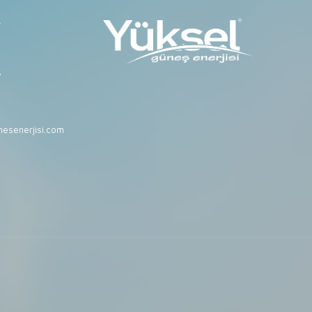
r
7
esenerjisi.com