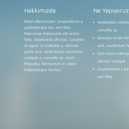
Hakkımızda
Ne Yapıyoruz
Etiam ullamcorper. Suspendisse a
Vestibulum commo
pellentesque dui, non felis.
convallis ac
Maecenas malesuada elit lectus
Quisque lorem tort
felis, malesuada ultricies. Curabitur
et ligula. Ut molestie a, ultricies
sed, vestibulum f
porta urna. Vesti bulum commodo
Cum sociis natoqu
volutpat a, convallis ac, enim.
ultrices volutpat
Phasellus fermentum in, dolor.
Suspendisse a pel
Pellentesque facilisis.
non felis