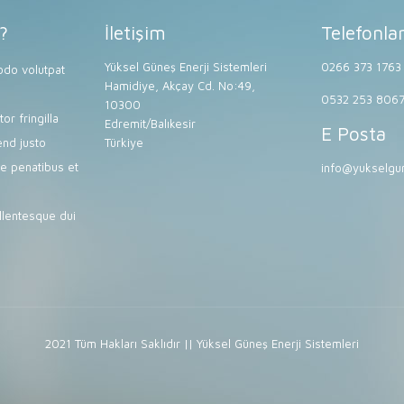
?
İletişim
Telefonla
Yüksel Güneş Enerji Sistemleri
0266 373 1763
do volutpat
Hamidiye, Akçay Cd. No:49,
0532 253 806
10300
or fringilla
Edremit/Balıkesir
E Posta
end justo
Türkiye
e penatibus et
info@yukselgun
lentesque dui
2021 Tüm Hakları Saklıdır || Yüksel Güneş Enerji Sistemleri