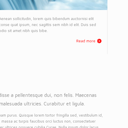
Aenean sollicitudin, lorem quis bibendum auctornisi elit
conse quat ipsum, nec sagittis sem nibh id elit. Duis sed
odio sit amet nibh quis bibe.
Read more
isse a pellentesque dui, non felis. Maecenas
malesuada ultricies. Curabitur et ligula.
uam purus. Quisque lorem tortor fringilla sed, vestibulum id,
 massa ac turpis faucibus orci luctus non, consectetuer
eger ultrices posuere cubilia Curae, Nulla ipsum dolor lacus,