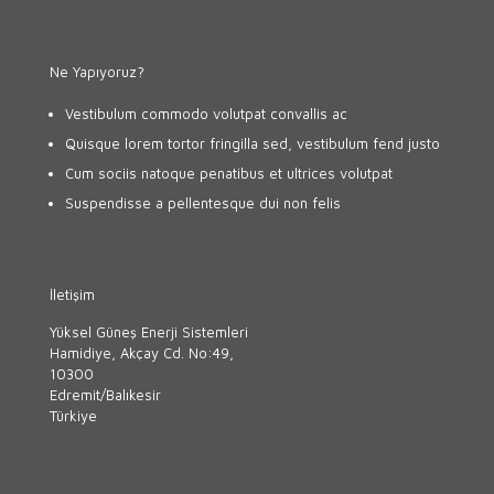
Ne Yapıyoruz?
Vestibulum commodo volutpat convallis ac
Quisque lorem tortor fringilla sed, vestibulum fend justo
Cum sociis natoque penatibus et ultrices volutpat
Suspendisse a pellentesque dui non felis
İletişim
Yüksel Güneş Enerji Sistemleri
Hamidiye, Akçay Cd. No:49,
10300
Edremit/Balıkesir
Türkiye