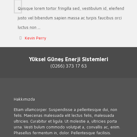
Quisque lorem tortor fringilla sed, vestibulum id, eleifend
justo vel bibendum sapien massa ac turpis faucibus orci
luctus non ...
Kevin Perry
Yüksel Güneş Enerji Sistemleri
(0266) 373 17 63
Hakkımızda
Etiam ullamcorper. Suspendisse a pellentesque dui, non
felis. Maecenas malesuada elit lectus felis, malesuada
ultricies. Curabitur et ligula. Ut molestie a, ultricies porta
urna. Vesti bulum commodo volutpat a, convallis ac, enim.
Phasellus fermentum in, dolor. Pellentesque facilisis.