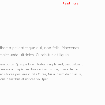
Read more
isse a pellentesque dui, non felis. Maecenas
malesuada ultricies. Curabitur et ligula.
uam purus. Quisque lorem tortor fringilla sed, vestibulum id,
 massa ac turpis faucibus orci luctus non, consectetuer
eger ultrices posuere cubilia Curae, Nulla ipsum dolor lacus,
que penatibus et ultrices volutpat.