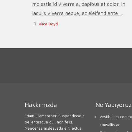
molestie id viverra a, dapibus at dolor. In
iaculis viverra neque, ac eleifend ante ...
Alice Boyd
Hakkımızda
Ne Yapıyoruz
Etiam ullamcorper. Suspendisse a
Vestibulum commo
pellentesque dui, non felis.
convallis ac
Maecenas malesuada elit lectus