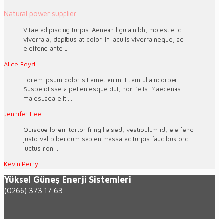
Natural power supplier
Vitae adipiscing turpis. Aenean ligula nibh, molestie id
viverra a, dapibus at dolor. In iaculis viverra neque, ac
eleifend ante ...
Alice Boyd
Lorem ipsum dolor sit amet enim. Etiam ullamcorper.
Suspendisse a pellentesque dui, non felis. Maecenas
malesuada elit ...
Jennifer Lee
Quisque lorem tortor fringilla sed, vestibulum id, eleifend
justo vel bibendum sapien massa ac turpis faucibus orci
luctus non ...
Kevin Perry
Yüksel Güneş Enerji Sistemleri
(0266) 373 17 63