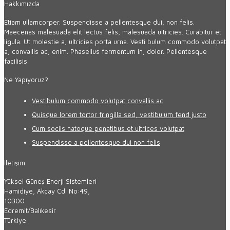
Hakkımızda
Etiam ullamcorper. Suspendisse a pellentesque dui, non felis.
Maecenas malesuada elit lectus felis, malesuada ultricies. Curabitur et
ligula. Ut molestie a, ultricies porta urna. Vesti bulum commodo volutpat
a, convallis ac, enim. Phasellus fermentum in, dolor. Pellentesque
facilisis.
Ne Yapıyoruz?
Vestibulum commodo volutpat convallis ac
Quisque lorem tortor fringilla sed, vestibulum fend justo
Cum sociis natoque penatibus et ultrices volutpat
Suspendisse a pellentesque dui non felis
İletişim
Yüksel Güneş Enerji Sistemleri
Hamidiye, Akçay Cd. No:49,
10300
Edremit/Balıkesir
Türkiye